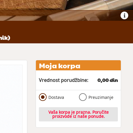
nik)
Moja korpa
0,00 din
Vrednost porudžbine:
Dostava
Preuzimanje
Vaša korpa je prazna. Poručite
proizvode iz naše ponude.