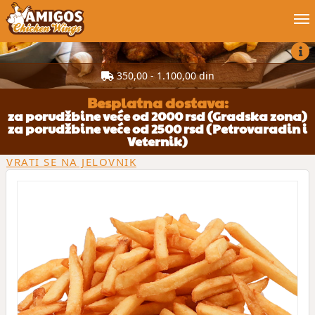
Poruči online
350,00 - 1.100,00 din
Blog
Besplatna dostava:
za porudžbine veće od 2000 rsd (Gradska zona)
za porudžbine veće od 2500 rsd (Petrovaradin i
Moj nalog
Veternik)
VRATI SE NA JELOVNIK
Posao
Kontakt