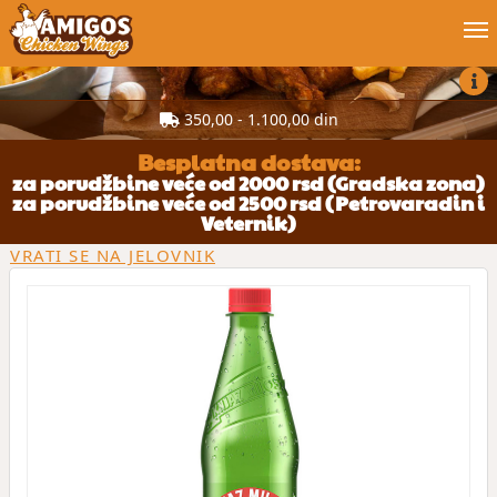
Poruči online
350,00 - 1.100,00 din
Blog
Besplatna dostava:
za porudžbine veće od 2000 rsd (Gradska zona)
za porudžbine veće od 2500 rsd (Petrovaradin i
Moj nalog
Veternik)
VRATI SE NA JELOVNIK
Posao
Kontakt