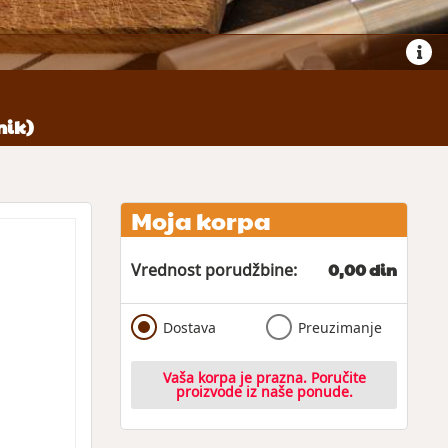
nik)
Moja korpa
0,00 din
Vrednost porudžbine:
Dostava
Preuzimanje
Vaša korpa je prazna. Poručite
proizvode iz naše ponude.